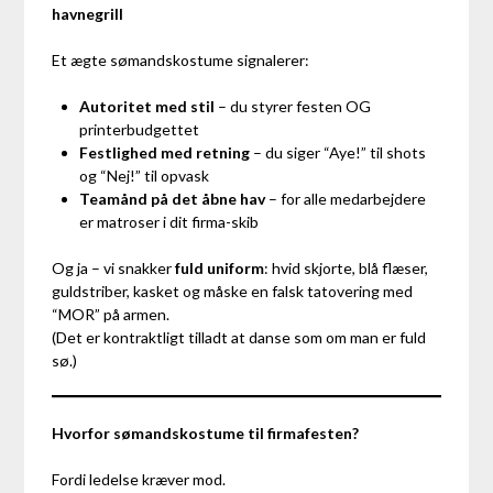
havnegrill
Et ægte sømandskostume signalerer:
Autoritet med stil
– du styrer festen OG
printerbudgettet
Festlighed med retning
– du siger “Aye!” til shots
og “Nej!” til opvask
Teamånd på det åbne hav
– for alle medarbejdere
er matroser i dit firma-skib
Og ja – vi snakker
fuld uniform
: hvid skjorte, blå flæser,
guldstriber, kasket og måske en falsk tatovering med
“MOR” på armen.
(Det er kontraktligt tilladt at danse som om man er fuld
sø.)
Hvorfor sømandskostume til firmafesten?
Fordi ledelse kræver mod.