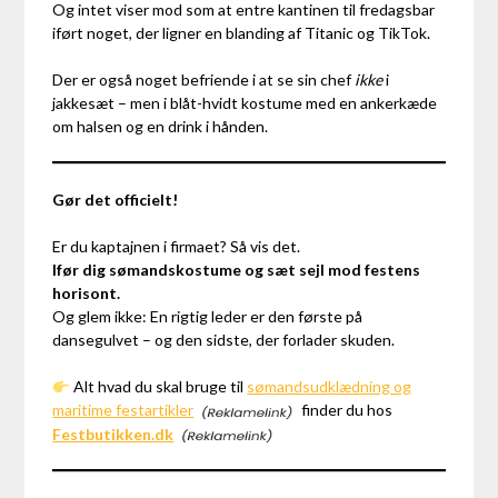
Og intet viser mod som at entre kantinen til fredagsbar
iført noget, der ligner en blanding af Titanic og TikTok.
Der er også noget befriende i at se sin chef
ikke
i
jakkesæt – men i blåt-hvidt kostume med en ankerkæde
om halsen og en drink i hånden.
Gør det officielt!
Er du kaptajnen i firmaet? Så vis det.
Ifør dig sømandskostume og sæt sejl mod festens
horisont.
Og glem ikke: En rigtig leder er den første på
dansegulvet – og den sidste, der forlader skuden.
Alt hvad du skal bruge til
sømandsudklædning og
maritime festartikler
finder du hos
Festbutikken.dk