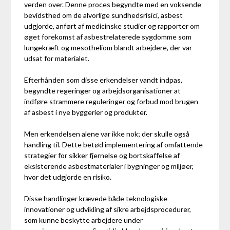
verden over. Denne proces begyndte med en voksende
bevidsthed om de alvorlige sundhedsrisici, asbest
udgjorde, anført af medicinske studier og rapporter om
øget forekomst af asbestrelaterede sygdomme som
lungekræft og mesotheliom blandt arbejdere, der var
udsat for materialet.
Efterhånden som disse erkendelser vandt indpas,
begyndte regeringer og arbejdsorganisationer at
indføre strammere reguleringer og forbud mod brugen
af asbest i nye byggerier og produkter.
Men erkendelsen alene var ikke nok; der skulle også
handling til. Dette betød implementering af omfattende
strategier for sikker fjernelse og bortskaffelse af
eksisterende asbestmaterialer i bygninger og miljøer,
hvor det udgjorde en risiko.
Disse handlinger krævede både teknologiske
innovationer og udvikling af sikre arbejdsprocedurer,
som kunne beskytte arbejdere under