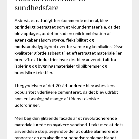
sundhedsfare
Asbest, et naturligt forekommende mineral, blev
oprindeligt betragtet som et vidundermateriale, da det
blev opdaget, at det besad en unik kombination af
egenskaber såsom styrke, fleksibilitet og
modstandsdygtighed over for varme og kemikalier. Disse
kvaliteter gjorde asbest til et eftertragtet materiale i en
bred vifte af industrier, hvor det blev anvendt i alt fra
isolering og bygningsmaterialer til bilbremser og
brandsikre tekstiler.
I begyndelsen af det 20. århundrede blev asbestens
popularitet yderligere cementeret, da det blev udråbt
som en løsning på mange af tidens tekniske
udfordringer.
Men bag den glitrende facade af et revolutionerende
materiale lurede en mørkere sandhed. I takt med at dets
anvendelse steg, begyndte der at dukke alarmerende
rapporter op om alvorlige sundhedsproblemer blandt