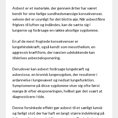
Asbest er et materiale, der gennem årtier har været
kendt for sine farlige sundhedsmæssige konsekvenser,
selvom det er usynligt for det blotte øje. Når asbestfibre
frigives til luften og indåndes, kan de sætte sig i
lungerne og forårsage en række alvorlige sygdomme.
En af de mest frygtede konsekvenser er
lungehindekræft, også kendt som mesotheliom, en
aggressiv kræftform, der næsten udelukkende kan
tilskrives asbesteksponering.
Derudover kan asbest forårsage lungekræft og
asbestose, en kronisk lungesygdom, der resulterer i
ardannelse i lungevævet og nedsat lungefunktion.
Symptomerne på disse sygdomme viser sig ofte først
mange år efter eksponeringen, hvilket gør det svært at
diagnosticere i tide.
Denne forsinkede effekt gør asbest til et særligt lumsk
og farligt stof, der har haft en langt større indvirkning på