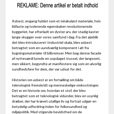
Asbest, engang hyldet som et mirakuløst materiale, hvis
ildfaste og isolerende egenskaber revolutionerede
byggeriet, har efterladt en dyster arv, der stadig kaster
lange skygger over vores samfund i dag. Fra det øjeblik
det blev introduceret i industriel skala, blev asbest
betragtet som en uundværlig komponent i alt fra
bygningsmaterialer til bilbremser. Men bag denne facade
af nytteværdi lurede en uopdaget trussel, der langsomt,
men sikkert, begyndte at manifestere sig som en alvorlig
sundhedsfare for dem, der var udsat for det.
Historien om asbest er en fortælling om både
teknologisk fremskridt og menneskelige omkostninger.
Det er en historie om, hvordan et stof, der blev
betragtet som et teknologisk vidunder, blev en usynlig
dræber, der har krævet utallige liv og fortsat udgør en
betydelig udfordring inden for folkesundhed og
miljøpolitik. Med stigende bevidsthed om de