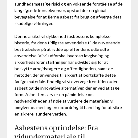
sundhedsmæssige risici og en voksende forståelse af de
langsigtede konsekvenser, opstod der en global
bevægelse for at fjerne asbest fra brug og afværge dets
skadelige virkninger.
Denne artikel vil dykke ned i asbestens komplekse
historie, fra dens tidligste anvendelse til de nuværende
bestræbelser på at rydde op efter dens udbredte
anvendelse. Vi vil udforske, hvordan lovgivning og
sikkerhedsforanstaltninger har udviklet sig for at
beskytte arbejdstagere og offentligheden, samt de
metoder, der anvendes til sikkert at bortskaffe dette
farlige materiale. Endelig vil vi overveje fremtiden uden
asbest og de innovative alternativer, der er ved at tage
form. Asbestens arv er en påmindelse om
nødvendigheden af nøje at vurdere de materialer, vi
omgiver os med, og en opfordring til handling for at sikre
en sikrere, sundere verden.
Asbestens oprindelse: Fra
vidundermateriale til