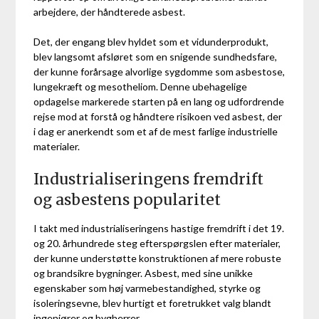
arbejdere, der håndterede asbest.
Det, der engang blev hyldet som et vidunderprodukt,
blev langsomt afsløret som en snigende sundhedsfare,
der kunne forårsage alvorlige sygdomme som asbestose,
lungekræft og mesotheliom. Denne ubehagelige
opdagelse markerede starten på en lang og udfordrende
rejse mod at forstå og håndtere risikoen ved asbest, der
i dag er anerkendt som et af de mest farlige industrielle
materialer.
Industrialiseringens fremdrift
og asbestens popularitet
I takt med industrialiseringens hastige fremdrift i det 19.
og 20. århundrede steg efterspørgslen efter materialer,
der kunne understøtte konstruktionen af mere robuste
og brandsikre bygninger. Asbest, med sine unikke
egenskaber som høj varmebestandighed, styrke og
isoleringsevne, blev hurtigt et foretrukket valg blandt
ingeniører og bygherrer.