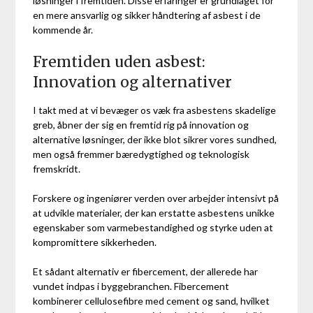
løsninger i fremtiden. Disse erfaringer er grundlaget for
en mere ansvarlig og sikker håndtering af asbest i de
kommende år.
Fremtiden uden asbest:
Innovation og alternativer
I takt med at vi bevæger os væk fra asbestens skadelige
greb, åbner der sig en fremtid rig på innovation og
alternative løsninger, der ikke blot sikrer vores sundhed,
men også fremmer bæredygtighed og teknologisk
fremskridt.
Forskere og ingeniører verden over arbejder intensivt på
at udvikle materialer, der kan erstatte asbestens unikke
egenskaber som varmebestandighed og styrke uden at
kompromittere sikkerheden.
Et sådant alternativ er fibercement, der allerede har
vundet indpas i byggebranchen. Fibercement
kombinerer cellulosefibre med cement og sand, hvilket