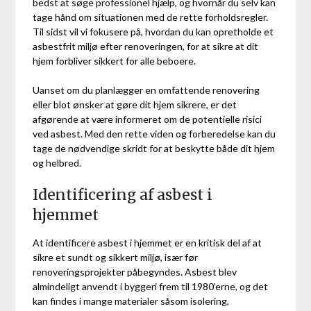
bedst at søge professionel hjælp, og hvornår du selv kan
tage hånd om situationen med de rette forholdsregler.
Til sidst vil vi fokusere på, hvordan du kan opretholde et
asbestfrit miljø efter renoveringen, for at sikre at dit
hjem forbliver sikkert for alle beboere.
Uanset om du planlægger en omfattende renovering
eller blot ønsker at gøre dit hjem sikrere, er det
afgørende at være informeret om de potentielle risici
ved asbest. Med den rette viden og forberedelse kan du
tage de nødvendige skridt for at beskytte både dit hjem
og helbred.
Identificering af asbest i
hjemmet
At identificere asbest i hjemmet er en kritisk del af at
sikre et sundt og sikkert miljø, især før
renoveringsprojekter påbegyndes. Asbest blev
almindeligt anvendt i byggeri frem til 1980’erne, og det
kan findes i mange materialer såsom isolering,