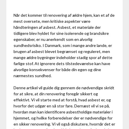
Når det kommer til renovering af ældre hjem, kan et af de
mest oversete, men kritiske aspekter være
håndteringen af asbest. Asbest, et materiale der
tidligere blev hyldet for sine isolerende og brandsikre
egenskaber, er nu anerkendt som en alvorlig
sundhedsrisiko. I Danmark, som i mange andre lande, er
brugen af asbest blevet begrænset og reguleret, men
mange ældre bygninger indeholder stadig spor af dette
farlige stof. At ignorere dets tilstedeværelse kan have
alvorlige konsekvenser for både din egen og dine
nærmestes sundhed.
Denne artikel vil guide dig gennem de nødvendige skridt
for at sikre, at din renovering foregår sikkert og
effektivt. Vi vil starte med at forstå, hvad asbest er, og
hvorfor det udgør en så stor fare. Dernæst vil vi se på,
hvordan man kan identificere asbestholdige materialer i
hjemmet, og hvilke forberedelser der er nødvendige for
en sikker renovering. Vi vil også diskutere, hvornår det er