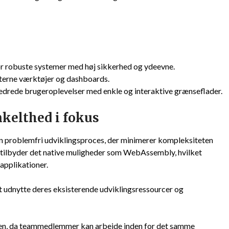
or robuste systemer med høj sikkerhed og ydeevne.
interne værktøjer og dashboards.
edrede brugeroplevelser med enkle og interaktive grænseflader.
kelthed i fokus
en problemfri udviklingsproces, der minimerer kompleksiteten
 tilbyder det native muligheder som WebAssembly, hvilket
 applikationer.
t udnytte deres eksisterende udviklingsressourcer og
en, da teammedlemmer kan arbejde inden for det samme