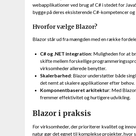
webapplikationer ved brug af C# i stedet for JavaS
bygge på deres eksisterende C#-kompetencer og 
Hvorfor vælge Blazor?
Blazor står ud fra mængden med en række fordele
C# og .NET integration
: Muligheden for at b
skifte mellem forskellige programmeringsspr
virksomheder allerede benytter.
Skalerbarhed
: Blazor understøtter både sing
det nemt at skalere applikationer efter behov.
Komponentbaseret arkitektur
: Med Blazor
fremmer effektivitet og hurtigere udvikling.
Blazor i praksis
For virksomheder, der prioriterer kvalitet og inno
natur gør det egnet til komplekse projekter, hvor 