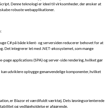
cript. Denne teknologi er ideel til virksomheder, der ønsker at
skabe robuste webapplikationer.
:
ruge C# på både klient- og serversiden reducerer behovet for at
og. Det integrerer let med .NET-økosystemet, som mange
le-page applications (SPA) og server-side rendering, hvilket gør
 kan udviklere opbygge genanvendelige komponenter, hvilket
vation, er Blazor et værdifuldt værktøj. Dets løsningsorienterede
stabilitet og vedligeholdelse er afgørende.