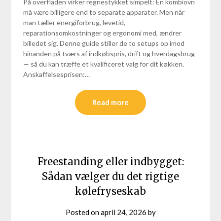
På overfladen virker regnestykket simpelt: Én kombiovn
må være billigere end to separate apparater. Men når
man tæller energiforbrug, levetid,
reparationsomkostninger og ergonomi med, ændrer
billedet sig. Denne guide stiller de to setups op imod
hinanden på tværs af indkøbspris, drift og hverdagsbrug
— så du kan træffe et kvalificeret valg for dit køkken.
Anskaffelsesprisen:…
Read more
Freestanding eller indbygget:
Sådan vælger du det rigtige
kølefryseskab
Posted on
april 24, 2026
by