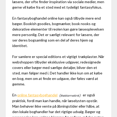
læsere, der ofte finder inspiration via sociale medier, men
gerne vil købe fra et sted med et tydeligt fantasyfokus.
En fantasyboghandel online kan også tilbyde mere end
bøger. Bookish goodies, bogmærker, book nooks og
dekorative elementer til reolen kan gøre læseoplevelsen
mere personlig. Det er særligt relevant for læsere, der
ser deres bogsamling som en del af deres hjem og
identitet.
For samlere er special editions et vigtigt trækplaster. Når
webshoppen tilbyder eksklusive udgaver, redesignede
covers eller bøger med særlige detaljer, bliver den et
sted, man følger med i. Det handler ikke kun om at købe
en bog, men om at finde en udgave, der føles værd at
gemme.
En
online fantasyboghandel
er også
praktisk, fordi man kan handle, når læselysten opstår.
Man behøver ikke vente på åbningstider eller håbe, at
den lokale boghandler har det rigtige udvalg. Bøger og