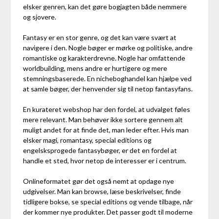
elsker genren, kan det gøre bogjagten både nemmere
og sjovere.
Fantasy er en stor genre, og det kan være svært at
navigere i den. Nogle bøger er mørke og politiske, andre
romantiske og karakterdrevne. Nogle har omfattende
worldbuilding, mens andre er hurtigere og mere
stemningsbaserede. En nicheboghandel kan hjælpe ved
at samle bøger, der henvender sig til netop fantasyfans.
En kurateret webshop har den fordel, at udvalget føles
mere relevant. Man behøver ikke sortere gennem alt
muligt andet for at finde det, man leder efter. Hvis man
elsker magi, romantasy, special editions og
engelsksprogede fantasybøger, er det en fordel at
handle et sted, hvor netop de interesser er i centrum.
Onlineformatet gør det også nemt at opdage nye
udgivelser. Man kan browse, læse beskrivelser, finde
tidligere bokse, se special editions og vende tilbage, når
der kommer nye produkter. Det passer godt til moderne