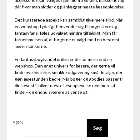
accessories kan vælges hjemme fra sofaen, måske netop
dér hvor man sidder og planlægger næste læseoplevelse.
Det kuraterede aspekt kan samtidig give mere tillid. Når
en webshop tydeligt henvender sig til bogelskere og
fantasyfans, føles udvalget mindre tilfældigt. Man får
fornemmelsen af, at bøgerne er valgt med en bestemt
læser i tankerne.
En fantasyboghandel online er derfor mere end en
webshop. Den er et univers for læsere, der gerne vil
finde nye historier, smukke udgaver og små detaljer, der
gør læsestunden bedre. Når bøger og goodies passer til
din læsestil, bliver næste læseoplevelse nemmere at
finde – og endnu sværere at vente på.
SØG
Søg