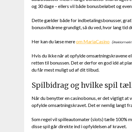
og 30 dage – ellers vil både bonusbeløbet og even
Dette gælder både for indbetalingsbonusser, gratis
bonusvilkårene grundigt, så du ved, hvor lang tid du
Her kan du læse mere
om MariaCasino
Hvis du ikke når at opfylde omsætningskravene ell
retten til bonussen. Det er derfor en god idé at pl
du får mest muligt ud af dit tilbud.
Spilbidrag og hvilke spil tæ
Når du benytter en casinobonus, er det vigtigt at 
opfylde omsætningskravet. Det er nemlig langt fra a
Som regel vil spilleautomater (slots) tælle 100% 
disse spil går direkte ind i opfyldelsen af kravet.