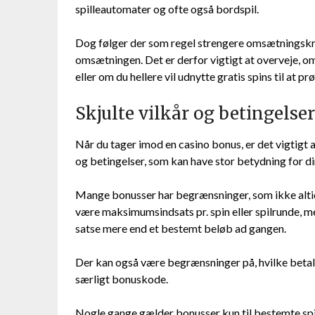
spilleautomater og ofte også bordspil.
Dog følger der som regel strengere omsætningskr
omsætningen. Det er derfor vigtigt at overveje, o
eller om du hellere vil udnytte gratis spins til at 
Skjulte vilkår og betingelse
Når du tager imod en casino bonus, er det vigtig
og betingelser, som kan have stor betydning for di
Mange bonusser har begrænsninger, som ikke altid
være maksimumsindsats pr. spin eller spilrunde, m
satse mere end et bestemt beløb ad gangen.
Der kan også være begrænsninger på, hvilke betali
særligt bonuskode.
Nogle gange gælder bonusser kun til bestemte spil