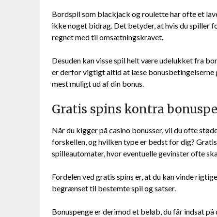
Bordspil som blackjack og roulette har ofte et lave
ikke noget bidrag. Det betyder, at hvis du spiller fo
regnet med til omsætningskravet.
Desuden kan visse spil helt være udelukket fra bo
er derfor vigtigt altid at læse bonusbetingelserne g
mest muligt ud af din bonus.
Gratis spins kontra bonusp
Når du kigger på casino bonusser, vil du ofte stø
forskellen, og hvilken type er bedst for dig? Grati
spilleautomater, hvor eventuelle gevinster ofte ska
Fordelen ved gratis spins er, at du kan vinde rigti
begrænset til bestemte spil og satser.
Bonuspenge er derimod et beløb, du får indsat på d