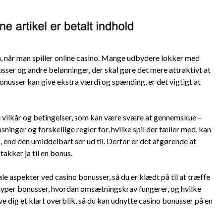
en, når man spiller online casino. Mange udbydere lokker med
usser og andre belønninger, der skal gøre det mere attraktivt at
nusser kan give ekstra værdi og spænding, er det vigtigt at
e vilkår og betingelser, som kan være svære at gennemskue –
inger og forskellige regler for, hvilke spil der tæller med, kan
, end den umiddelbart ser ud til. Derfor er det afgørende at
takker ja til en bonus.
le aspekter ved casino bonusser, så du er klædt på til at træffe
 typer bonusser, hvordan omsætningskrav fungerer, og hvilke
ive dig et klart overblik, så du kan udnytte casino bonusser på en