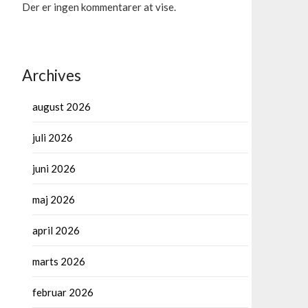
Der er ingen kommentarer at vise.
Archives
august 2026
juli 2026
juni 2026
maj 2026
april 2026
marts 2026
februar 2026