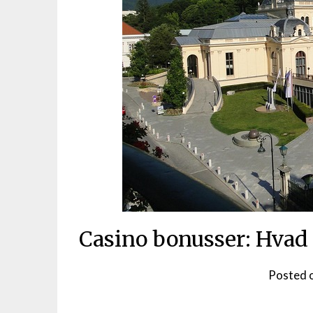
Casino bonusser: Hvad
Posted 