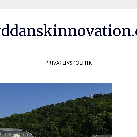
ddanskinnovation
PRIVATLIVSPOLITIK