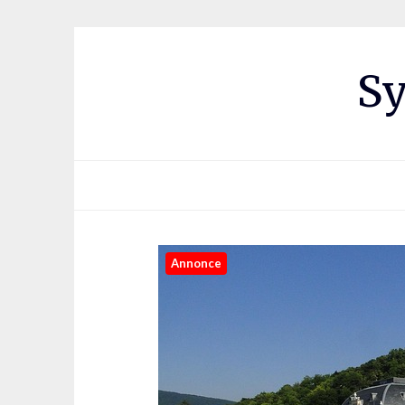
Sy
Annonce