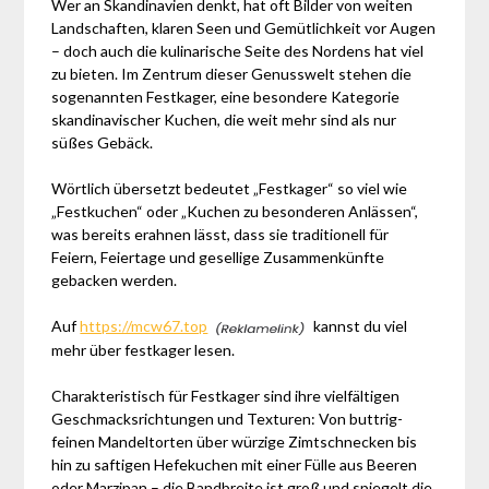
Wer an Skandinavien denkt, hat oft Bilder von weiten
Landschaften, klaren Seen und Gemütlichkeit vor Augen
– doch auch die kulinarische Seite des Nordens hat viel
zu bieten. Im Zentrum dieser Genusswelt stehen die
sogenannten Festkager, eine besondere Kategorie
skandinavischer Kuchen, die weit mehr sind als nur
süßes Gebäck.
Wörtlich übersetzt bedeutet „Festkager“ so viel wie
„Festkuchen“ oder „Kuchen zu besonderen Anlässen“,
was bereits erahnen lässt, dass sie traditionell für
Feiern, Feiertage und gesellige Zusammenkünfte
gebacken werden.
Auf
https://mcw67.top
kannst du viel
mehr über festkager lesen.
Charakteristisch für Festkager sind ihre vielfältigen
Geschmacksrichtungen und Texturen: Von buttrig-
feinen Mandeltorten über würzige Zimtschnecken bis
hin zu saftigen Hefekuchen mit einer Fülle aus Beeren
oder Marzipan – die Bandbreite ist groß und spiegelt die