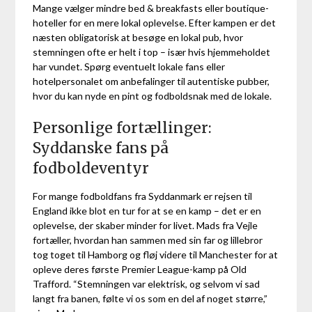
Mange vælger mindre bed & breakfasts eller boutique-
hoteller for en mere lokal oplevelse. Efter kampen er det
næsten obligatorisk at besøge en lokal pub, hvor
stemningen ofte er helt i top – især hvis hjemmeholdet
har vundet. Spørg eventuelt lokale fans eller
hotelpersonalet om anbefalinger til autentiske pubber,
hvor du kan nyde en pint og fodboldsnak med de lokale.
Personlige fortællinger:
Syddanske fans på
fodboldeventyr
For mange fodboldfans fra Syddanmark er rejsen til
England ikke blot en tur for at se en kamp – det er en
oplevelse, der skaber minder for livet. Mads fra Vejle
fortæller, hvordan han sammen med sin far og lillebror
tog toget til Hamborg og fløj videre til Manchester for at
opleve deres første Premier League-kamp på Old
Trafford. “Stemningen var elektrisk, og selvom vi sad
langt fra banen, følte vi os som en del af noget større,”