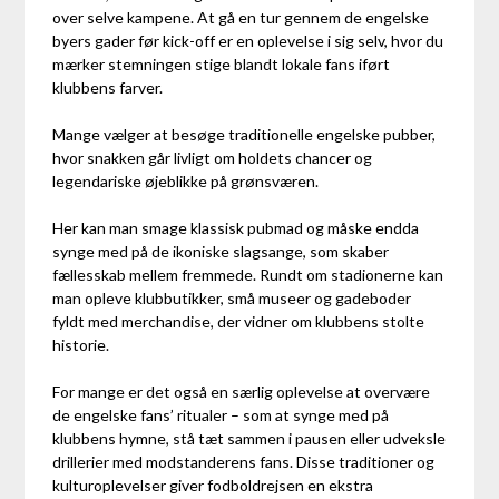
over selve kampene. At gå en tur gennem de engelske
byers gader før kick-off er en oplevelse i sig selv, hvor du
mærker stemningen stige blandt lokale fans iført
klubbens farver.
Mange vælger at besøge traditionelle engelske pubber,
hvor snakken går livligt om holdets chancer og
legendariske øjeblikke på grønsværen.
Her kan man smage klassisk pubmad og måske endda
synge med på de ikoniske slagsange, som skaber
fællesskab mellem fremmede. Rundt om stadionerne kan
man opleve klubbutikker, små museer og gadeboder
fyldt med merchandise, der vidner om klubbens stolte
historie.
For mange er det også en særlig oplevelse at overvære
de engelske fans’ ritualer – som at synge med på
klubbens hymne, stå tæt sammen i pausen eller udveksle
drillerier med modstanderens fans. Disse traditioner og
kulturoplevelser giver fodboldrejsen en ekstra