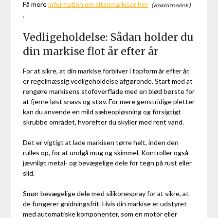
Få mere
information om altanmarkiser her
.
Vedligeholdelse: Sådan holder du
din markise flot år efter år
For at sikre, at din markise forbliver i topform år efter år,
er regelmæssig vedligeholdelse afgørende. Start med at
rengøre markisens stofoverflade med en blød børste for
at fjerne løst snavs og støv. For mere genstridige pletter
kan du anvende en mild sæbeopløsning og forsigtigt
skrubbe området, hvorefter du skyller med rent vand.
Det er vigtigt at lade markisen tørre helt, inden den
rulles op, for at undgå mug og skimmel. Kontroller også
jævnligt metal- og bevægelige dele for tegn på rust eller
slid.
Smør bevægelige dele med silikonespray for at sikre, at
de fungerer gnidningsfrit. Hvis din markise er udstyret
med automatiske komponenter, som en motor eller