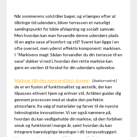
Når sommerens solstråler bager, og vi længes efter at
tilbringe tid udendørs, bliver terrassen et naturligt
samlingspunkt for både afslapning og socialt samvær.
Men hvordan kan man forvandle denne udendørs plads
til en ægte oase af komfort og stil? Svaret kan ligge i en
ofte overset, men yderst effektiv komponent: markisen.
I “Markisens magi: Sådan forvandler du din terrasse til en
oase” dykker vi ned i, hvordan den rette markise kan
gøre en verden til forskel for din udendørs oplevelse.
Markiser tilbyder mere end blot skygge;
de er en fusion af funktionalitet og æstetik, der kan
tilpasses ethvert hjem og enhver stil. Artiklen guider dig
gennem processen med at skabe den perfekte
atmosfære, fra valg af materialer og farver til de nyeste
teknologiske innovationer. Vi ser også nærmere på,
hvordan du kan vedligeholde din markise, så den forbliver
smuk og funktionel i mange år, samt hvordan du kan
integrere bæredygtige løsninger i dit terrassebyggeri.