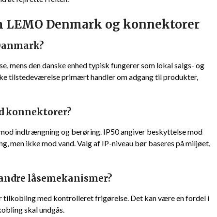
m LEMO Denmark og konnektorer
 Danmark?
e, mens den danske enhed typisk fungerer som lokal salgs- og
ke tilstedeværelse primært handler om adgang til produkter,
ed konnektorer?
e mod indtrængning og berøring. IP50 angiver beskyttelse mod
ng, men ikke mod vand. Valg af IP-niveau bør baseres på miljøet,
r andre låsemekanismer?
r tilkobling med kontrolleret frigørelse. Det kan være en fordel i
akobling skal undgås.