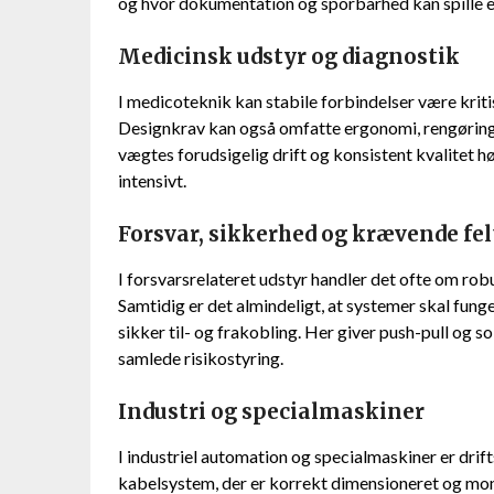
og hvor dokumentation og sporbarhed kan spille en
Medicinsk udstyr og diagnostik
I medicoteknik kan stabile forbindelser være krit
Designkrav kan også omfatte ergonomi, rengøring
vægtes forudsigelig drift og konsistent kvalitet h
intensivt.
Forsvar, sikkerhed og krævende fe
I forsvarsrelateret udstyr handler det ofte om rob
Samtidig er det almindeligt, at systemer skal fun
sikker til- og frakobling. Her giver push-pull og 
samlede risikostyring.
Industri og specialmaskiner
I industriel automation og specialmaskiner er drif
kabelsystem, der er korrekt dimensioneret og mont