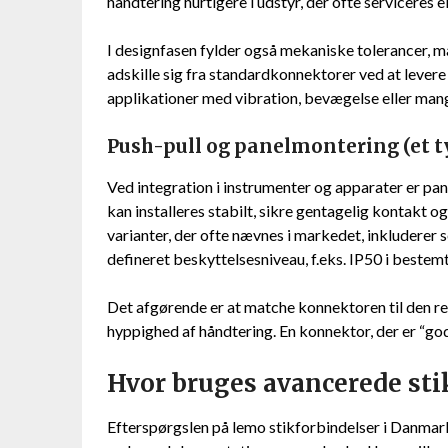
håndtering hurtigere i udstyr, der ofte serviceres 
I designfasen fylder også mekaniske tolerancer, m
adskille sig fra standardkonnektorer ved at levere 
applikationer med vibration, bevægelse eller mang
Push-pull og panelmontering (et t
Ved integration i instrumenter og apparater er pa
kan installeres stabilt, sikre gentagelig kontakt 
varianter, der ofte nævnes i markedet, inkluderer
defineret beskyttelsesniveau, f.eks. IP50 i bestem
Det afgørende er at matche konnektoren til den ree
hyppighed af håndtering. En konnektor, der er “god 
Hvor bruges avancerede stik
Efterspørgslen på lemo stikforbindelser i Danmar