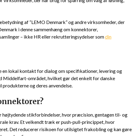
or virksomheder, der har brug for sparring om valg af løsning,
chebetydning af “LEMO Denmark” og andre virksomheder, der
O Denmark i denne sammenhæng om konnektorer,
amlinger – ikke HR eller rekrutteringsydelser som
din
 en lokal kontakt for dialog om specifikationer, levering og
Middelfart-området, hvilket gør det enkelt for danske
il produkterne og deres anvendelse.
onnektorer?
højtydende stikforbindelser, hvor præcision, gentagen til- og
rale krav. Et velkendt træk er push-pull-princippet, hvor
eret. Det reducerer risikoen for utilsigtet frakobling og kan gøre