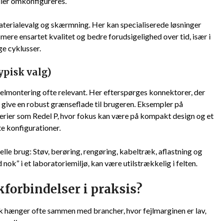
eller omkonfigureres.
aterialevalg og skærmning. Her kan specialiserede løsninger
mere ensartet kvalitet og bedre forudsigelighed over tid, især i
e cyklusser.
ypisk valg)
nelmontering ofte relevant. Her efterspørges konnektorer, der
og give en robust grænseflade til brugeren. Eksempler på
 serier som Redel P, hvor fokus kan være på kompakt design og et
te konfigurationer.
lle brug: Støv, berøring, rengøring, kabeltræk, aflastning og
nok” i et laboratoriemiljø, kan være utilstrækkelig i felten.
forbindelser i praksis?
k hænger ofte sammen med brancher, hvor fejlmarginen er lav,