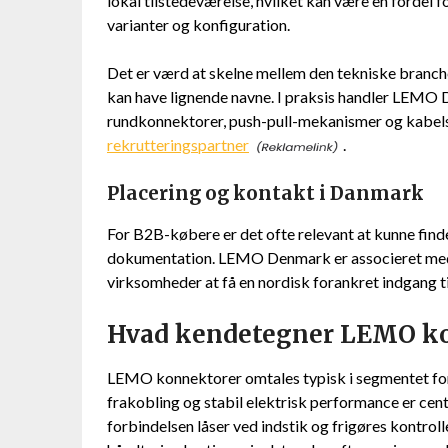
lokal tilstedeværelse, hvilket kan være en fordel f
varianter og konfiguration.
Det er værd at skelne mellem den tekniske bran
kan have lignende navne. I praksis handler LEM
rundkonnektorer, push-pull-mekanismer og kabels
rekrutteringspartner
.
Placering og kontakt i Danmark
For B2B-købere er det ofte relevant at kunne finde
dokumentation. LEMO Denmark er associeret med 
virksomheder at få en nordisk forankret indgang t
Hvad kendetegner LEMO k
LEMO konnektorer omtales typisk i segmentet for 
frakobling og stabil elektrisk performance er cent
forbindelsen låser ved indstik og frigøres kontroll