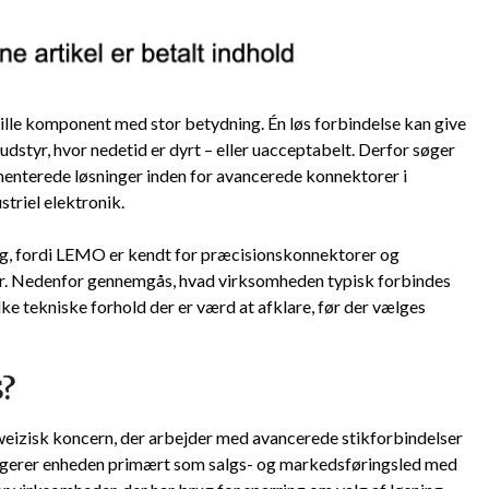
lille komponent med stor betydning. Én løs forbindelse kan give
 i udstyr, hvor nedetid er dyrt – eller uacceptabelt. Derfor søger
menterede løsninger inden for avancerede konnektorer i
striel elektronik.
 fordi LEMO er kendt for præcisionskonnektorer og
øer. Nedenfor gennemgås, hvad virksomheden typisk forbindes
ke tekniske forhold der er værd at afklare, før der vælges
?
izisk koncern, der arbejder med avancerede stikforbindelser
ungerer enheden primært som salgs- og markedsføringsled med