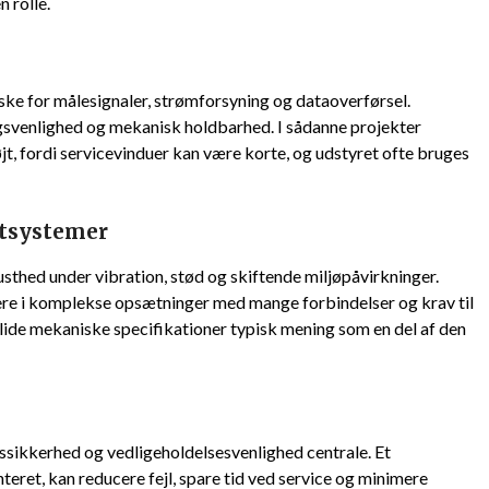
 rolle.
iske for målesignaler, strømforsyning og dataoverførsel.
svenlighed og mekanisk holdbarhed. I sådanne projekter
øjt, fordi servicevinduer kan være korte, og udstyret ofte bruges
ltsystemer
usthed under vibration, stød og skiftende miljøpåvirkninger.
gere i komplekse opsætninger med mange forbindelser og krav til
solide mekaniske specifikationer typisk mening som en del af den
tssikkerhed og vedligeholdelsesvenlighed centrale. Et
eret, kan reducere fejl, spare tid ved service og minimere