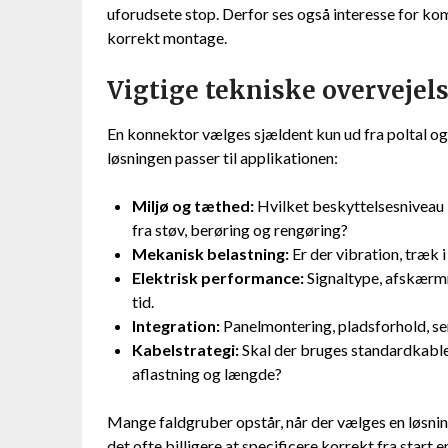
uforudsete stop. Derfor ses også interesse for k
korrekt montage.
Vigtige tekniske overvejels
En konnektor vælges sjældent kun ud fra poltal og
løsningen passer til applikationen:
Miljø og tæthed:
Hvilket beskyttelsesniveau k
fra støv, berøring og rengøring?
Mekanisk belastning:
Er der vibration, træk 
Elektrisk performance:
Signaltype, afskærm
tid.
Integration:
Panelmontering, pladsforhold, ser
Kabelstrategi:
Skal der bruges standardkabler
aflastning og længde?
Mange faldgruber opstår, når der vælges en løsning,
det ofte billigere at specificere korrekt fra start end