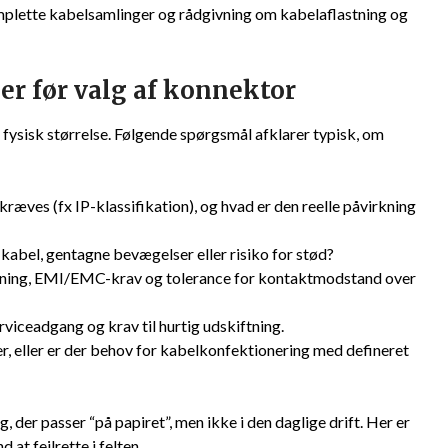
omplette kabelsamlinger og rådgivning om kabelaflastning og
er før valg af konnektor
 fysisk størrelse. Følgende spørgsmål afklarer typisk, om
ræves (fx IP-klassifikation), og hvad er den reelle påvirkning
i kabel, gentagne bevægelser eller risiko for stød?
ning, EMI/EMC-krav og tolerance for kontaktmodstand over
viceadgang og krav til hurtig udskiftning.
, eller er der behov for kabelkonfektionering med defineret
 der passer “på papiret”, men ikke i den daglige drift. Her er
 at fejlrette i felten.