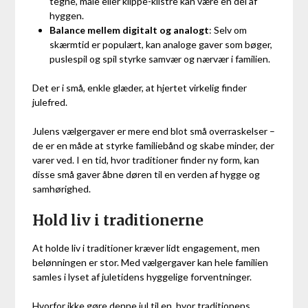
tegne, male eller klippe-klistre kan være en del af
hyggen.
Balance mellem digitalt og analogt
: Selv om
skærmtid er populært, kan analoge gaver som bøger,
puslespil og spil styrke samvær og nærvær i familien.
Det er i små, enkle glæder, at hjertet virkelig finder
julefred.
Julens vælgergaver er mere end blot små overraskelser –
de er en måde at styrke familiebånd og skabe minder, der
varer ved. I en tid, hvor traditioner finder ny form, kan
disse små gaver åbne døren til en verden af hygge og
samhørighed.
Hold liv i traditionerne
At holde liv i traditioner kræver lidt engagement, men
belønningen er stor. Med vælgergaver kan hele familien
samles i lyset af juletidens hyggelige forventninger.
Hvorfor ikke gøre denne jul til en, hvor traditionens