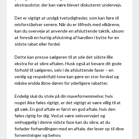
ekstraudstyr, der kan være blevet diskuteret undervejs.
Det er vigtigt at undgå tvetydigheder, som kan føre til
misforståelser senere. Når du er tilfreds med vilkårene,
kan du overveje at anvende en afsluttende taktik, såsom
at foreslå en hurtig afslutning af handlen i bytte for en
sidste rabat eller fordel.
Dette kan presse sælgeren til at yde det sidste lille
ekstra for at sikre aftalen. Husk også at bevare dit gode
forhold til sælgeren, selv i de afsluttende faser – en
venlig og respektfuld tone kan gøre en stor forskel og
måske endda åbne døren for yderligere rabatter.
Endelig skal du stole på din mavefornemmelse; hvis
noget ikke føles rigtigt, er det vigtigt at være villig til at
gå væk. En god aftale er først en god aftale, hvis den
føles rigtig for dig. Ved at være velovervejet og
omhyggelig i denne sidste fase kan du sikre, at du
forlader forhandlingen med en aftale, der lever op til dine
forventninger og behov.