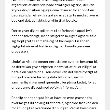
afgørende at anvende både strategier og tips, der kan
styrke din position og øge dine chancer for at opnå en
bedre pris. En effektiv strategi er at starte med et lavere
bud end det, du faktisk er villig til at betale.
Dette giver dig et spillerum til at forhandle opad, hvis
det er nødvendigt, mens sælgeren muligvis også vil føle
sig forpligtet til at møde dig på halvvejen. En anden
vigtig teknik er at forblive rolig og tålmodig gennem
processen.
Undgå at vise for meget entusiasme over en bestemt bil,
da dette kan give sælgeren indtryk af, at du er villig til at
betale en højere pris. Derudover kan det være nyttigt at
bringe konkrete fakta og data til bordet, såsom
sammenligninger med lignende biler på markedet, for at
underbygge dit bud med objektiv information.
Endelig er det en god idé at have en øvre grænse for,
hvor meget du er villig til at betale, og holde fast ved den
for at undgå at overskride dit budget. Ved at kombinere