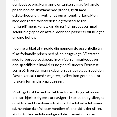
den bedste pris. For mange er tanken om at forhandle
prisen ned en skræmmende proces, fyldt med
usikkerheder og frygt for at gøre noget forkert. Men
med den rette forberedelse og forståelse for
forhandlingens kunst, kan du gå ind i processen med
selvtillid og opnå en aftale, der både passer til dit budget
og dine behov.
I denne artikel vil vi guide dig gennem de essentielle trin
til at forhandle prisen ned på en brugtvogn. Vi starter
med forberedelsesfasen, hvor viden om markedet og
den specifikke bilmodel er nøglen til succes. Dernæst
ser vi på, hvordan man skaber en positiv relation ved den
første kontakt med sælgeren, hvilket kan gøre en stor
forskel i forhandlingsprocessen.
Vi vil også dykke ned i effektive forhandlingsteknikker,
der kan hjælpe dig med at navigere i samtalen og sikre, at
du står stærkt i enhver situation. Til sidst vil vi fokusere
på, hvordan du afslutter handlen på en måde, der sikrer,
at du får den bedste mulige aftale. Uanset om du er