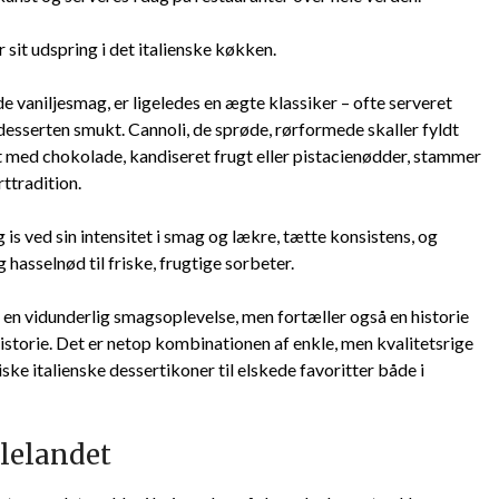
 sit udspring i det italienske køkken.
e vaniljesmag, er ligeledes en ægte klassiker – ofte serveret
 desserten smukt. Cannoli, de sprøde, rørformede skaller fyldt
t med chokolade, kandiseret frugt eller pistacienødder, stammer
rttradition.
ig is ved sin intensitet i smag og lækre, tætte konsistens, og
og hasselnød til friske, frugtige sorbeter.
 en vidunderlig smagsoplevelse, men fortæller også en historie
istorie. Det er netop kombinationen af enkle, men kvalitetsrige
siske italienske dessertikoner til elskede favoritter både i
vlelandet