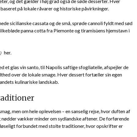
iteter, og det gælder i høj grad også de søde desserter. Hver
e baseret på lokale råvarer og historiske påvirkninger.
mede sicilianske cassata og de små, sprøde cannoli fyldt med sød
ilkebløde panna cotta fra Piemonte og tiramisùens hjemstavn i
her.
et glas vin santo, til Napolis saftige sfogliatelle, afspejler de
lthed over de lokale smage. Hver dessert fortæller sin egen
elandets kulinariske landskab.
aditioner
smag, men om hele oplevelsen – en sanselig rejse, hvor duften af
 og nødder vækker minder om sydlandske aftener. De forførende
løseligt forbundet med stolte traditioner, hvor opskrifter er