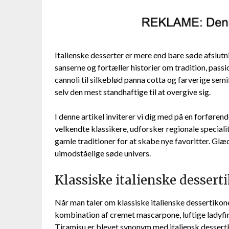
Italienske desserter er mere end bare søde afslutn
sanserne og fortæller historier om tradition, passi
cannoli til silkeblød panna cotta og farverige se
selv den mest standhaftige til at overgive sig.
I denne artikel inviterer vi dig med på en forføren
velkendte klassikere, udforsker regionale specia
gamle traditioner for at skabe nye favoritter. Glæd 
uimodståelige søde univers.
Klassiske italienske dessert
Når man taler om klassiske italienske dessertikon
kombination af cremet mascarpone, luftige ladyfin
Tiramisu er blevet synonym med italiensk dessertk