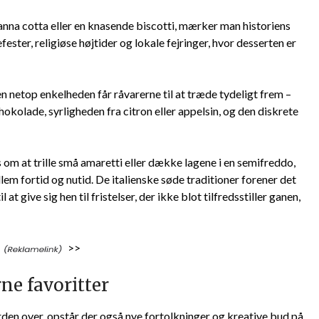
anna cotta eller en knasende biscotti, mærker man historiens
ster, religiøse højtider og lokale fejringer, hvor desserten er
en netop enkelheden får råvarerne til at træde tydeligt frem –
okolade, syrligheden fra citron eller appelsin, og den diskrete
es om at trille små amaretti eller dække lagene i en semifreddo,
em fortid og nutid. De italienske søde traditioner forener det
t give sig hen til fristelser, der ikke blot tilfredsstiller ganen,
>>
ne favoritter
erden over, opstår der også nye fortolkninger og kreative bud på