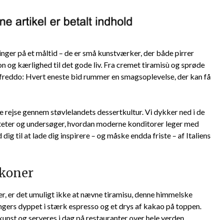
inger på et måltid – de er små kunstværker, der både pirrer
on og kærlighed til det gode liv. Fra cremet tiramisù og sprøde
mifreddo: Hvert eneste bid rummer en smagsoplevelse, der kan få
de rejse gennem støvlelandets dessertkultur. Vi dykker ned i de
liteter og undersøger, hvordan moderne konditorer leger med
dig til at lade dig inspirere – og måske endda friste – af Italiens
ikoner
er, er det umuligt ikke at nævne tiramisu, denne himmelske
gers dyppet i stærk espresso og et drys af kakao på toppen.
unst og serveres i dag på restauranter over hele verden.