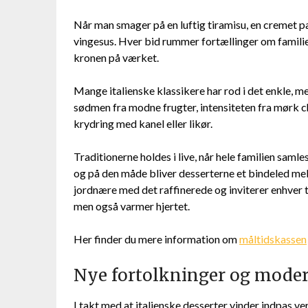
Når man smager på en luftig tiramisu, en cremet p
vingesus. Hver bid rummer fortællinger om familiefe
kronen på værket.
Mange italienske klassikere har rod i det enkle, m
sødmen fra modne frugter, intensiteten fra mørk ch
krydring med kanel eller likør.
Traditionerne holdes i live, når hele familien saml
og på den måde bliver desserterne et bindeled mell
jordnære med det raffinerede og inviterer enhver til a
men også varmer hjertet.
Her finder du mere information om
måltidskassen
Nye fortolkninger og moder
I takt med at italienske desserter vinder indpas v