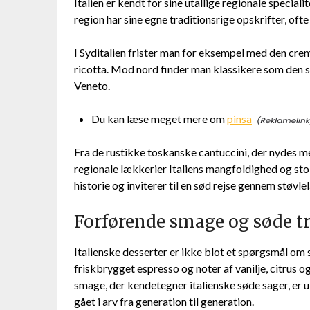
Italien er kendt for sine utallige regionale special
region har sine egne traditionsrige opskrifter, oft
I Syditalien frister man for eksempel med den cre
ricotta. Mod nord finder man klassikere som den s
Veneto.
Du kan læse meget mere om
pinsa
Fra de rustikke toskanske cantuccini, der nydes med 
regionale lækkerier Italiens mangfoldighed og sto
historie og inviterer til en sød rejse gennem støvl
Forførende smage og søde tr
Italienske desserter er ikke blot et spørgsmål om 
friskbrygget espresso og noter af vanilje, citrus
smage, der kendetegner italienske søde sager, er u
gået i arv fra generation til generation.