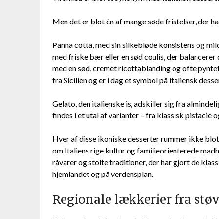
Men det er blot én af mange søde fristelser, der har
Panna cotta, med sin silkebløde konsistens og mild
med friske bær eller en sød coulis, der balancerer
med en sød, cremet ricottablanding og ofte pynte
fra Sicilien og er i dag et symbol på italiensk desse
Gelato, den italienske is, adskiller sig fra almindel
findes i et utal af varianter – fra klassisk pistacie 
Hver af disse ikoniske desserter rummer ikke blot
om Italiens rige kultur og familieorienterede madh
råvarer og stolte traditioner, der har gjort de klas
hjemlandet og på verdensplan.
Regionale lækkerier fra stø