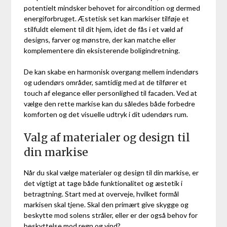
potentielt mindsker behovet for aircondition og dermed
energiforbruget. Æstetisk set kan markiser tilføje et
stilfuldt element til dit hjem, idet de fås i et væld af
designs, farver og mønstre, der kan matche eller
komplementere din eksisterende boligindretning.
De kan skabe en harmonisk overgang mellem indendørs
og udendørs områder, samtidig med at de tilfører et
touch af elegance eller personlighed til facaden. Ved at
vælge den rette markise kan du således både forbedre
komforten og det visuelle udtryk i dit udendørs rum.
Valg af materialer og design til
din markise
Når du skal vælge materialer og design til din markise, er
det vigtigt at tage både funktionalitet og æstetik i
betragtning. Start med at overveje, hvilket formål
markisen skal tjene. Skal den primært give skygge og
beskytte mod solens stråler, eller er der også behov for
beskyttelse mod regn og vind?