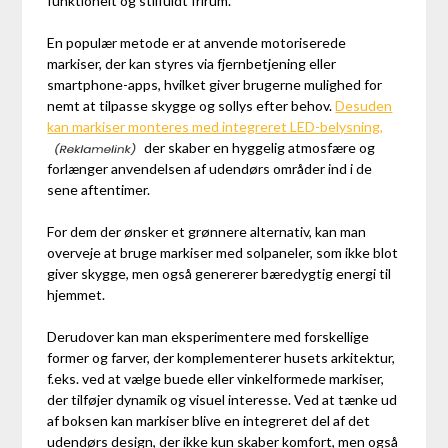
funktionelt og stilfuldt frirum.
En populær metode er at anvende motoriserede
markiser, der kan styres via fjernbetjening eller
smartphone-apps, hvilket giver brugerne mulighed for
nemt at tilpasse skygge og sollys efter behov.
Desuden
kan markiser monteres med integreret LED-belysning,
der skaber en hyggelig atmosfære og
forlænger anvendelsen af udendørs områder ind i de
sene aftentimer.
For dem der ønsker et grønnere alternativ, kan man
overveje at bruge markiser med solpaneler, som ikke blot
giver skygge, men også genererer bæredygtig energi til
hjemmet.
Derudover kan man eksperimentere med forskellige
former og farver, der komplementerer husets arkitektur,
f.eks. ved at vælge buede eller vinkelformede markiser,
der tilføjer dynamik og visuel interesse. Ved at tænke ud
af boksen kan markiser blive en integreret del af det
udendørs design, der ikke kun skaber komfort, men også