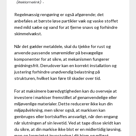
.
Regelmæssig rengøring er også afgørende; det
anbefales at børste løse partikler væk og vaske stoffet
med mild sæbe og vand for at fjerne snavs og forhindre
skimmelvækst.
Når det gælder metaldele, skal du tjekke for rust og
anvende passende smøremidler på bevægelige
komponenter for at sikre, at mekanismen fungerer
gnidningsfrit. Derudover kan en korrekt installation og
justering forhindre unødvendig belastning på
strukturen, hvilket kan føre til skader over tid.
For at maksimere bæredygtigheden kan du overveje at
investere i markiser fremstillet af genanvendelige eller
miljøvenlige materialer. Dette reducerer ikke kun din
miljøpåvirkning, men sikrer også, at markisen kan
genbruges eller bortskaffes ansvarligt, når den engang
når slutningen af sin levetid. Ved at tage disse skridt kan
du sikre, at din markise ikke blot er en midlertidig løsning,
men en langsigtet investering i dit hjem og miljøet.